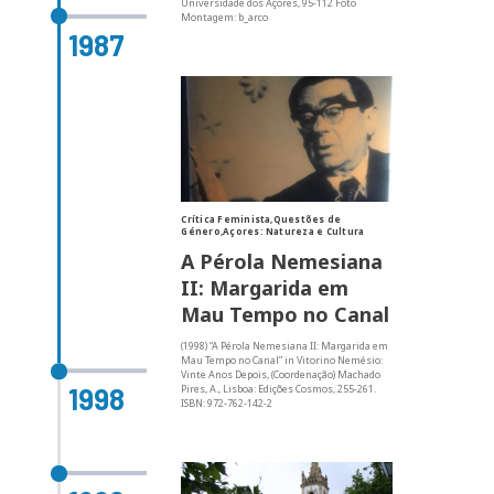
Universidade dos Açores, 95-112 Foto
Montagem: b_arco
1987
Crítica Feminista,Questões de
Género,Açores: Natureza e Cultura
A Pérola Nemesiana
II: Margarida em
Mau Tempo no Canal
(1998) “A Pérola Nemesiana II: Margarida em
Mau Tempo no Canal” in Vitorino Nemésio:
Vinte Anos Depois, (Coordenação) Machado
Pires, A., Lisboa: Edições Cosmos, 255-261.
1998
ISBN: 972-762-142-2