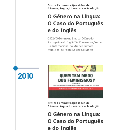
Crítica Feminista,Questões de
Género,Língua, Literatura e Tradução
O Género na Língua:
O Caso do Português
e do Inglês
(2002) “O Género na Língua: O Caso do
Português e do Inglês” in Comemorações do
Dia Internacional da Mulher, Câmara
Municipal de Ponta Delgada, 8 Março
2010
Crítica Feminista,Questões de
Género,Língua, Literatura e Tradução
O Género na Língua:
O Caso do Português
e do Inglês