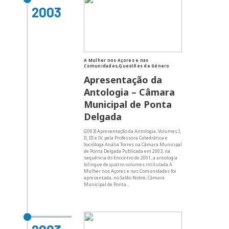
2003
A Mulher nos Açores e nas
Comunidades,Questões de Género
Apresentação da
Antologia – Câmara
Municipal de Ponta
Delgada
(2003) Apresentação da Antologia, Volumes I,
II, III e IV, pela Professora Catedrática e
Socióloga Anália Torres na Câmara Municipal
de Ponta Delgada Publicada em 2003, na
sequência do Encontro de 2001, a antologia
bilingue de quatro volumes intitulada A
Mulher nos Açores e nas Comunidades foi
apresentada, no Salão Nobre, Câmara
Municipal de Ponta…