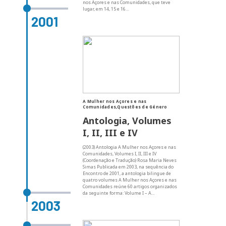
nos Açores e nas Comunidades, que teve
lugar, em 14, 15 e 16…
2001
A Mulher nos Açores e nas
Comunidades,Questões de Género
Antologia, Volumes
I, II, III e IV
(2003) Antologia A Mulher nos Açores e nas
Comunidades, Volumes I, II, III e IV
(Coordenação e Tradução) Rosa Maria Neves
Simas Publicada em 2003, na sequência do
Encontro de 2001, a antologia bilingue de
quatro volumes A Mulher nos Açores e nas
Comunidades reúne 60 artigos organizados
da seguinte forma: Volume I – A…
2003