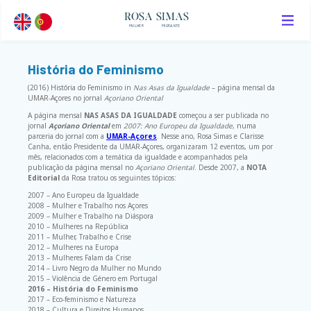
ROSA SIMAS
MULHER
MIGRANTE
História do Feminismo
(2016) História do Feminismo in
Nas Asas da Igualdade
– página mensal da
UMAR-Açores no jornal
Açoriano Oriental
A página mensal
NAS ASAS DA IGUALDADE
começou a ser publicada no
jornal
Açoriano Oriental
em
2007: Ano Europeu da Igualdade
, numa
parceria do jornal com a
UMAR-Açores
. Nesse ano, Rosa Simas e Clarisse
Canha, então Presidente da UMAR-Açores, organizaram 12 eventos, um por
mês, relacionados com a temática da igualdade e acompanhados pela
publicação da página mensal no
Açoriano Oriental
. Desde 2007, a
NOTA
Editorial
da Rosa tratou os seguintes tópicos:
2007 – Ano Europeu da Igualdade
2008 – Mulher e Trabalho nos Açores
2009 – Mulher e Trabalho na Diáspora
2010 – Mulheres na República
2011 – Mulher, Trabalho e Crise
2012 – Mulheres na Europa
2013 – Mulheres Falam da Crise
2014 – Livro Negro da Mulher no Mundo
2015 – Violência de Género em Portugal
2016 – História do Feminismo
2017 – Eco-feminismo e Natureza
2018 – Cultura e Direitos Humanos