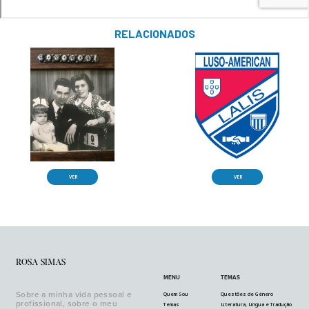
RELACIONADOS
VER
VER
ROSA SIMAS
MENU
TEMAS
Sobre a minha vida pessoal e
Quem Sou
Questões de Género
profissional, sobre o meu
Temas
Literatura, Língua e Tradução