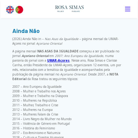
ROSA SIMAS
MULHER
MIGRANTE
Ainda Não
(2026) Ainda Não in –
Nas Asas da Igualdade
– página mensal da UMAR-
Açores no jornal
Açoriano Oriental
A página mensal
NAS ASAS DA IGUALDADE
começou a ser publicada no
jornal
Açoriano Oriental
em
2007: Ano Europeu da Igualdade
, numa
parceria do jornal com a
UMAR-Açores
. Nesse ano, Rosa Simas e Clarisse
Canha, então Presidente da UMAR-Açores, organizaram 12 eventos, um por
mês, relacionados com a temática da igualdade e acompanhados pela
publicação da página mensal no
Açoriano Oriental
. Desde 2007, a
NOTA
Editorial
da Rosa tratou os seguintes tópicos:
2007 – Ano Europeu da Igualdade
2008 – Mulher e Trabalho nos Açores
2009 – Mulher e Trabalho na Diáspora
2010 – Mulheres na República
2011 – Mulher, Trabalho e Crise
2012 – Mulheres na Europa
2013 – Mulheres Falam da Crise
2014 – Livro Negro da Mulher no Mundo
2015 – Violência de Género em Portugal
2016 – História do Feminismo
2017 – Eco-feminismo e Natureza
2018 – Cultura e Direitos Humanos