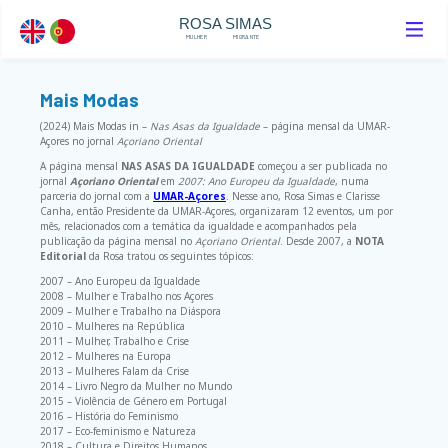
ROSA SIMAS
MULHER
MIGRANTE
Mais Modas
(2024) Mais Modas in –
Nas Asas da Igualdade
– página mensal da UMAR-
Açores no jornal
Açoriano Oriental
A página mensal
NAS ASAS DA IGUALDADE
começou a ser publicada no
jornal
Açoriano Oriental
em
2007: Ano Europeu da Igualdade
, numa
parceria do jornal com a
UMAR-Açores
. Nesse ano, Rosa Simas e Clarisse
Canha, então Presidente da UMAR-Açores, organizaram 12 eventos, um por
mês, relacionados com a temática da igualdade e acompanhados pela
publicação da página mensal no
Açoriano Oriental
. Desde 2007, a
NOTA
Editorial
da Rosa tratou os seguintes tópicos:
2007 – Ano Europeu da Igualdade
2008 – Mulher e Trabalho nos Açores
2009 – Mulher e Trabalho na Diáspora
2010 – Mulheres na República
2011 – Mulher, Trabalho e Crise
2012 – Mulheres na Europa
2013 – Mulheres Falam da Crise
2014 – Livro Negro da Mulher no Mundo
2015 – Violência de Género em Portugal
2016 – História do Feminismo
2017 – Eco-feminismo e Natureza
2018 – Cultura e Direitos Humanos